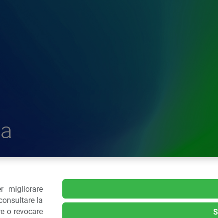
a
r migliorare
delle Plastiche
consultare la
re o revocare
S