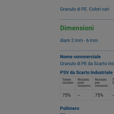
Granulo di PE. Colori vari
Dimensioni
diam 2 mm - 6 mm
Nome commerciale
Granulo di PE da Scarto Ind
PSV da Scarto Industriale
Totale
Riciclato
Riciclato
T
riciclato
post-
pre-
S
consumo
consumo
75%
--
75%
-
Polimero