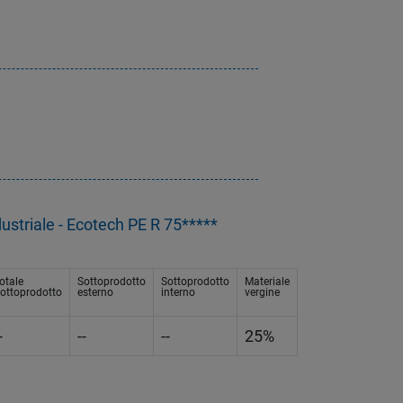
ustriale - Ecotech PE R 75*****
otale
Sottoprodotto
Sottoprodotto
Materiale
ottoprodotto
esterno
interno
vergine
-
--
--
25%