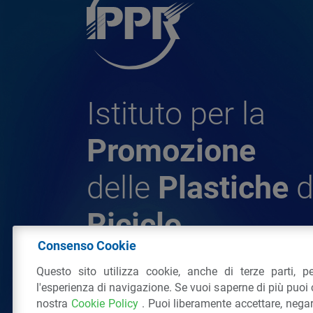
Istituto per la
Promozione
delle
Plastiche
d
Riciclo
Consenso Cookie
Questo sito utilizza cookie, anche di terze parti, pe
© 2026 - IPPR Istituto per la Promozione 
l'esperienza di navigazione. Se vuoi saperne di più puoi 
da Riciclo
nostra
Cookie Policy
. Puoi liberamente accettare, nega