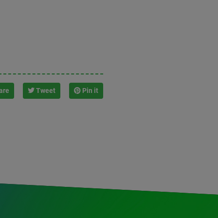
are
Tweet
Pin it