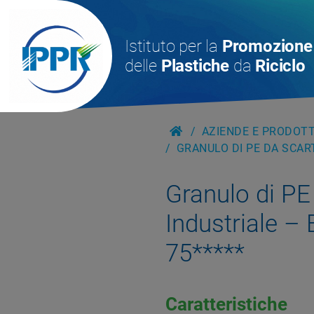
Istituto per la
Promozione
delle
Plastiche
da
Riciclo
AZIENDE E PRODOTTI
GRANULO DI PE DA SCART
Granulo di PE
Industriale –
75*****
Caratteristiche