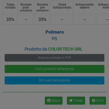
Totale
Riciclato
Riciclato
Totale
Sottoprodotto
Sottopr
riciclato
post-
pre-
Sottoprodotto
esterno
inte
consumo
consumo
35%
--
35%
--
--
--
Polimero
PS
Prodotto da
COLOR TECH SRL
Scarica scheda in PDF
Tutti i prodotti dell'azienda
Sito web dell'azienda
Share
Tweet
Pin it