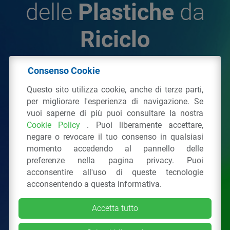
delle
Plastiche
da
Riciclo
Consenso Cookie
© 2026 - IPPR Istituto per la Promozione delle
Questo sito utilizza cookie, anche di terze parti,
Plastiche da Riciclo
per migliorare l'esperienza di navigazione. Se
C.F. 97381090154
vuoi saperne di più puoi consultare la nostra
Cookie Policy
. Puoi liberamente accettare,
Via San Vittore 36
20123
Milano
(MI)
negare o revocare il tuo consenso in qualsiasi
Tel.: 02 43928225.
momento accedendo al pannello delle
preferenze nella pagina privacy. Puoi
acconsentire all'uso di queste tecnologie
Tutti i diritti riservati
Privacy Policy
&
Cookie
acconsentendo a questa informativa.
Accetta tutto