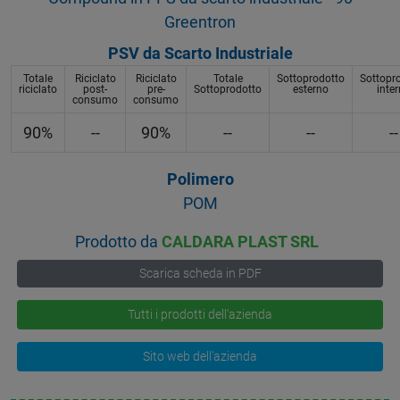
Greentron
PSV da Scarto Industriale
Totale
Riciclato
Riciclato
Totale
Sottoprodotto
Sottopr
riciclato
post-
pre-
Sottoprodotto
esterno
inte
consumo
consumo
90%
--
90%
--
--
--
Polimero
POM
Prodotto da
CALDARA PLAST SRL
Scarica scheda in PDF
Tutti i prodotti dell'azienda
Sito web dell'azienda