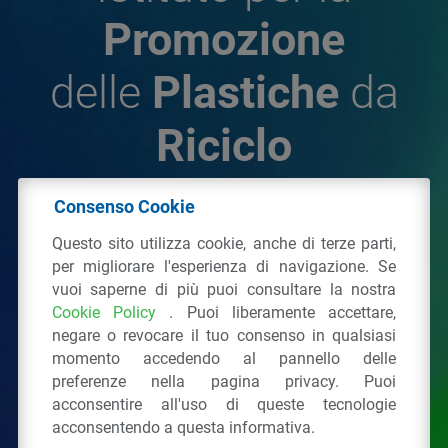
Promozione
delle
Plastiche
da
Riciclo
Consenso Cookie
© 2026 - IPPR Istituto per la Promozione delle
Questo sito utilizza cookie, anche di terze parti,
Plastiche da Riciclo
per migliorare l'esperienza di navigazione. Se
C.F. 97381090154
vuoi saperne di più puoi consultare la nostra
Cookie Policy
. Puoi liberamente accettare,
Via San Vittore 36
20123
Milano
(MI)
negare o revocare il tuo consenso in qualsiasi
Tel.: 02 43928225.
momento accedendo al pannello delle
preferenze nella pagina privacy. Puoi
acconsentire all'uso di queste tecnologie
Tutti i diritti riservati
Privacy Policy
&
Cookie
acconsentendo a questa informativa.