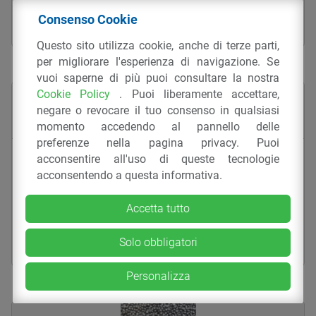
MATERIALI
CALDARA PLAST SRL
Consenso Cookie
Questo sito utilizza cookie, anche di terze parti,
per migliorare l'esperienza di navigazione. Se
vuoi saperne di più puoi consultare la nostra
Cookie Policy
. Puoi liberamente accettare,
negare o revocare il tuo consenso in qualsiasi
momento accedendo al pannello delle
preferenze nella pagina privacy. Puoi
Compound in ABS da scarto industriale
acconsentire all'uso di queste tecnologie
– 60 Greenlac-S
acconsentendo a questa informativa.
ABS
COMPOUND
ESTRUSIONE IN CONTINUO
Accetta tutto
MATERIALI
CALDARA PLAST SRL
Solo obbligatori
Personalizza