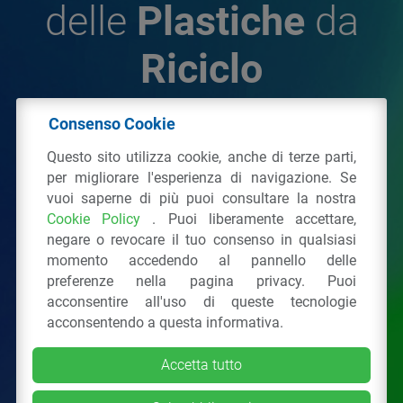
delle
Plastiche
da
Riciclo
Consenso Cookie
© 2026 - IPPR Istituto per la Promozione delle
Questo sito utilizza cookie, anche di terze parti,
Plastiche da Riciclo
per migliorare l'esperienza di navigazione. Se
C.F. 97381090154
vuoi saperne di più puoi consultare la nostra
Cookie Policy
. Puoi liberamente accettare,
Via San Vittore 36
20123
Milano
(MI)
negare o revocare il tuo consenso in qualsiasi
Tel.: 02 43928225.
momento accedendo al pannello delle
preferenze nella pagina privacy. Puoi
acconsentire all'uso di queste tecnologie
Tutti i diritti riservati
Privacy Policy
&
Cookie
acconsentendo a questa informativa.
Accetta tutto