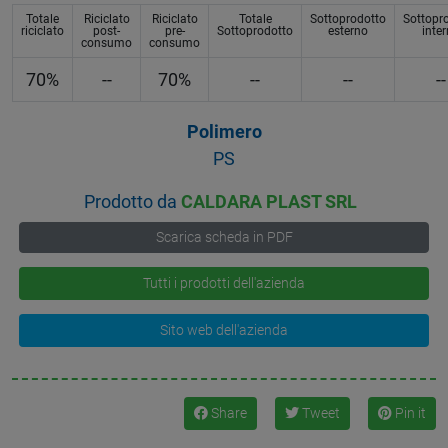
Totale
Riciclato
Riciclato
Totale
Sottoprodotto
Sottopr
riciclato
post-
pre-
Sottoprodotto
esterno
inte
consumo
consumo
70%
--
70%
--
--
--
Polimero
PS
Prodotto da
CALDARA PLAST SRL
Scarica scheda in PDF
Tutti i prodotti dell'azienda
Sito web dell'azienda
Share
Tweet
Pin it