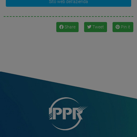
Sito web dell'azienda
Share
Tweet
Pin it