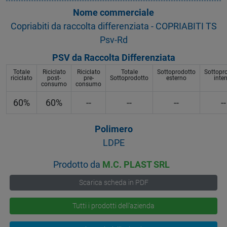
Nome commerciale
Copriabiti da raccolta differenziata - COPRIABITI TS
Psv-Rd
PSV da Raccolta Differenziata
Totale
Riciclato
Riciclato
Totale
Sottoprodotto
Sottopr
riciclato
post-
pre-
Sottoprodotto
esterno
inte
consumo
consumo
60%
60%
--
--
--
--
Polimero
LDPE
Prodotto da
M.C. PLAST SRL
Scarica scheda in PDF
Tutti i prodotti dell'azienda