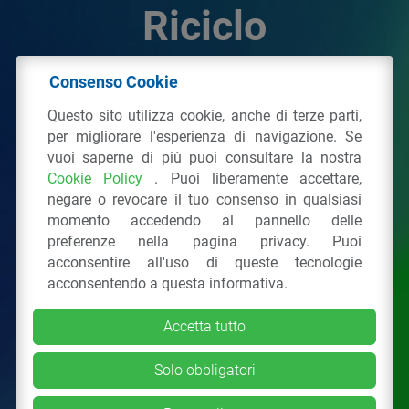
Riciclo
Consenso Cookie
© 2026 - IPPR Istituto per la Promozione delle
Questo sito utilizza cookie, anche di terze parti,
Plastiche da Riciclo
per migliorare l'esperienza di navigazione. Se
C.F. 97381090154
vuoi saperne di più puoi consultare la nostra
Cookie Policy
. Puoi liberamente accettare,
Via San Vittore 36
20123
Milano
(MI)
negare o revocare il tuo consenso in qualsiasi
Tel.: 02 43928225.
momento accedendo al pannello delle
preferenze nella pagina privacy. Puoi
acconsentire all'uso di queste tecnologie
Tutti i diritti riservati
Privacy Policy
&
Cookie
acconsentendo a questa informativa.
Accetta tutto
Solo obbligatori