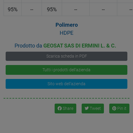
95%
--
95%
--
--
--
Polimero
HDPE
Prodotto da
GEOSAT SAS DI ERMINI L. & C.
Scarica scheda in PDF
Tutti i prodotti dell'azienda
Sito web dell'azienda
Share
Tweet
Pin it