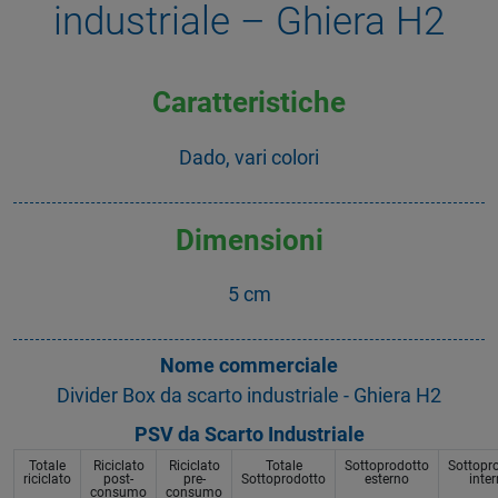
industriale – Ghiera H2
Caratteristiche
Dado, vari colori
Dimensioni
5 cm
Nome commerciale
Divider Box da scarto industriale - Ghiera H2
PSV da Scarto Industriale
Totale
Riciclato
Riciclato
Totale
Sottoprodotto
Sottopr
riciclato
post-
pre-
Sottoprodotto
esterno
inte
consumo
consumo