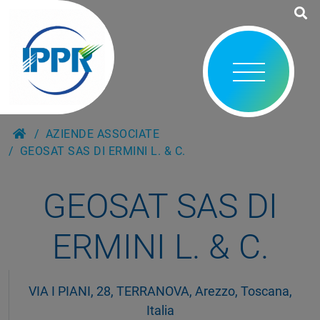
AZIENDE ASSOCIATE
GEOSAT SAS DI ERMINI L. & C.
GEOSAT SAS DI
ERMINI L. & C.
VIA I PIANI, 28, TERRANOVA, Arezzo, Toscana,
Italia