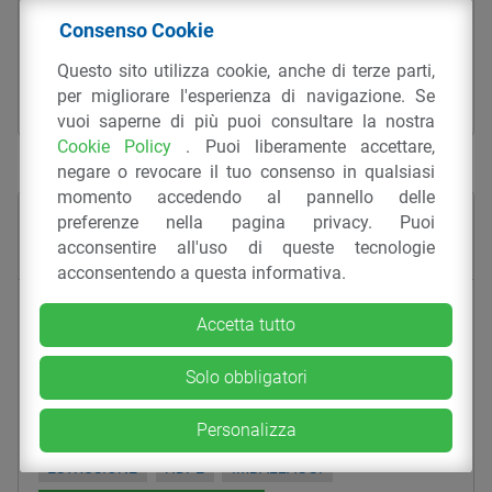
APPENDIABITI E GRUCCE
ARREDI PER NEGOZI
Consenso Cookie
ESTRUSIONE
HDPE
IMBALLAGGI
Questo sito utilizza cookie, anche di terze parti,
GEOSAT SAS DI ERMINI L. & C.
per migliorare l'esperienza di navigazione. Se
vuoi saperne di più puoi consultare la nostra
Cookie Policy
. Puoi liberamente accettare,
negare o revocare il tuo consenso in qualsiasi
momento accedendo al pannello delle
preferenze nella pagina privacy. Puoi
acconsentire all'uso di queste tecnologie
acconsentendo a questa informativa.
Set block da scarto industriale – Serie
Accetta tutto
DI/A H2
Solo obbligatori
ARREDI PER NEGOZI
CUSTODIE E GRUCCE PER ABBIGLIAMENTO DA
Personalizza
IMBALLAGGIO
ESTRUSIONE
HDPE
IMBALLAGGI