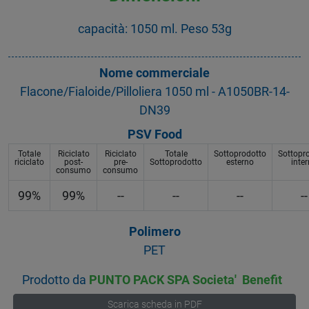
capacità: 1050 ml. Peso 53g
Nome commerciale
Flacone/Fialoide/Pilloliera 1050 ml - A1050BR-14-
DN39
PSV Food
Totale
Riciclato
Riciclato
Totale
Sottoprodotto
Sottopr
riciclato
post-
pre-
Sottoprodotto
esterno
inte
consumo
consumo
99%
99%
--
--
--
--
Polimero
PET
Prodotto da
PUNTO PACK SPA Societa' Benefit
Scarica scheda in PDF