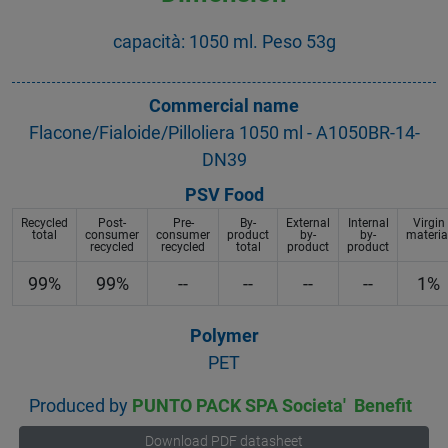
capacità: 1050 ml. Peso 53g
Commercial name
Flacone/Fialoide/Pilloliera 1050 ml - A1050BR-14-
DN39
PSV Food
Recycled
Post-
Pre-
By-
External
Internal
Virgin
total
consumer
consumer
product
by-
by-
materia
recycled
recycled
total
product
product
99%
99%
--
--
--
--
1%
Polymer
PET
Produced by
PUNTO PACK SPA Societa' Benefit
Download PDF datasheet