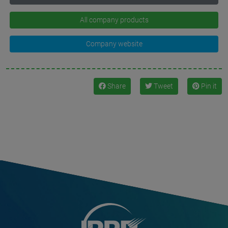
All company products
Company website
Share
Tweet
Pin it