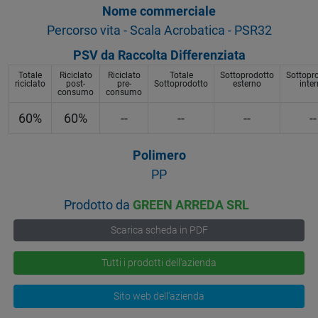
Nome commerciale
Percorso vita - Scala Acrobatica - PSR32
PSV da Raccolta Differenziata
Totale
Riciclato
Riciclato
Totale
Sottoprodotto
Sottopr
riciclato
post-
pre-
Sottoprodotto
esterno
inte
consumo
consumo
60%
60%
--
--
--
--
Polimero
PP
Prodotto da
GREEN ARREDA SRL
Scarica scheda in PDF
Tutti i prodotti dell'azienda
Sito web dell'azienda