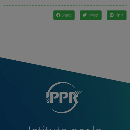
Share
Tweet
Pin it