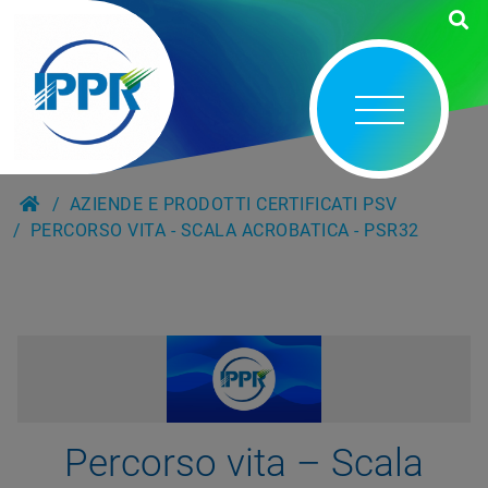
AZIENDE E PRODOTTI CERTIFICATI PSV
PERCORSO VITA - SCALA ACROBATICA - PSR32
Percorso vita – Scala