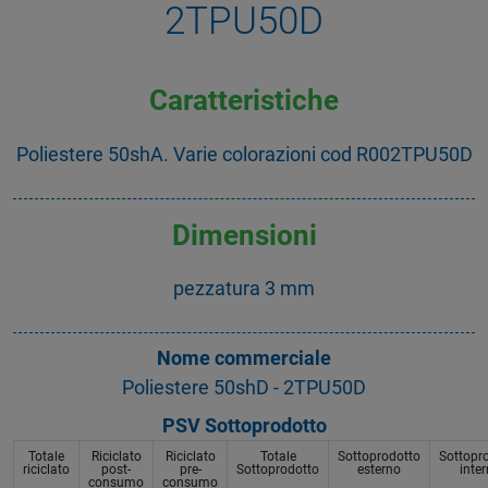
2TPU50D
Caratteristiche
Poliestere 50shA. Varie colorazioni cod R002TPU50D
Dimensioni
pezzatura 3 mm
Nome commerciale
Poliestere 50shD - 2TPU50D
PSV Sottoprodotto
Totale
Riciclato
Riciclato
Totale
Sottoprodotto
Sottopr
riciclato
post-
pre-
Sottoprodotto
esterno
inte
consumo
consumo