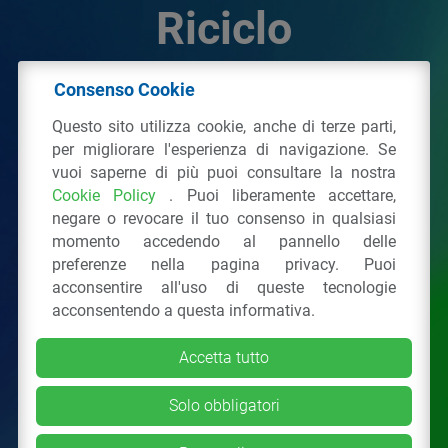
Riciclo
Consenso Cookie
© 2026 - IPPR Istituto per la Promozione delle
Questo sito utilizza cookie, anche di terze parti,
Plastiche da Riciclo
per migliorare l'esperienza di navigazione. Se
C.F. 97381090154
vuoi saperne di più puoi consultare la nostra
Cookie Policy
. Puoi liberamente accettare,
Via San Vittore 36
20123
Milano
(MI)
negare o revocare il tuo consenso in qualsiasi
Tel.: 02 43928225.
momento accedendo al pannello delle
preferenze nella pagina privacy. Puoi
acconsentire all'uso di queste tecnologie
Tutti i diritti riservati
Privacy Policy
&
Cookie
acconsentendo a questa informativa.
Accetta tutto
Solo obbligatori