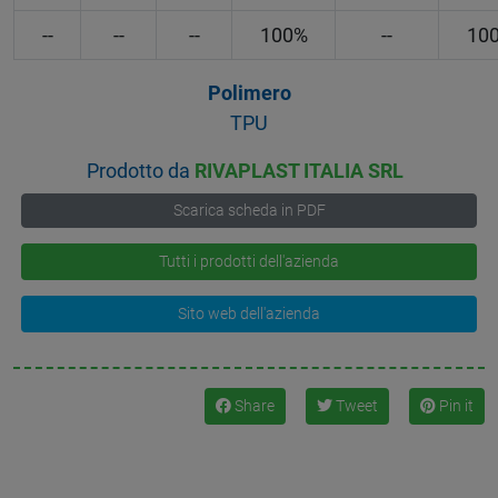
--
--
--
100%
--
10
Polimero
TPU
Prodotto da
RIVAPLAST ITALIA SRL
Scarica scheda in PDF
Tutti i prodotti dell'azienda
Sito web dell'azienda
Share
Tweet
Pin it