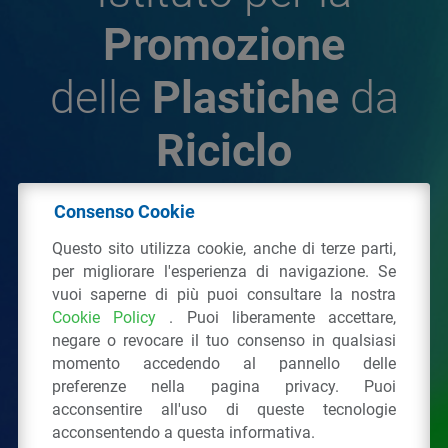
Promozione
delle
Plastiche
da
Riciclo
Consenso Cookie
© 2026 - IPPR Istituto per la Promozione delle
Questo sito utilizza cookie, anche di terze parti,
Plastiche da Riciclo
per migliorare l'esperienza di navigazione. Se
C.F. 97381090154
vuoi saperne di più puoi consultare la nostra
Cookie Policy
. Puoi liberamente accettare,
Via San Vittore 36
20123
Milano
(MI)
negare o revocare il tuo consenso in qualsiasi
Tel.: 02 43928225.
momento accedendo al pannello delle
preferenze nella pagina privacy. Puoi
acconsentire all'uso di queste tecnologie
Tutti i diritti riservati
Privacy Policy
&
Cookie
acconsentendo a questa informativa.