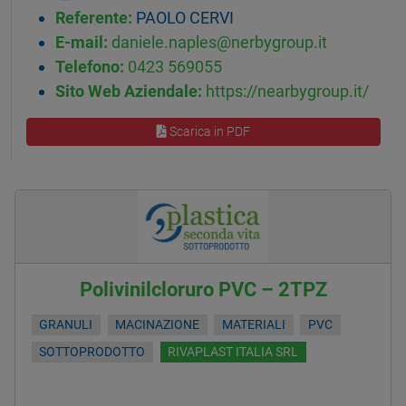
Referente:
PAOLO CERVI
E-mail:
daniele.naples@nerbygroup.it
Telefono:
0423 569055
Sito Web Aziendale:
https://nearbygroup.it/
Scarica in PDF
Polivinilcloruro PVC – 2TPZ
GRANULI
MACINAZIONE
MATERIALI
PVC
SOTTOPRODOTTO
RIVAPLAST ITALIA SRL