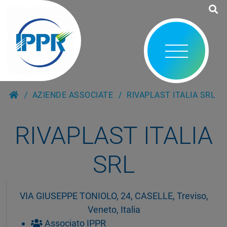
AZIENDE ASSOCIATE
RIVAPLAST ITALIA SRL
RIVAPLAST ITALIA
SRL
VIA GIUSEPPE TONIOLO, 24, CASELLE, Treviso,
Veneto, Italia
Associato IPPR