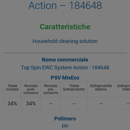
Action – 184648
Caratteristiche
Household cleaning solution
Nome commerciale
Top Spin EWC System Action - 184648
PSV MixEco
Totale
Riciclato
Riciclato
Totale
Sottoprodotto
Sottopr
riciclato
post-
pre-
Sottoprodotto
esterno
inte
consumo
consumo
34%
34%
--
--
--
--
Polimero
PP