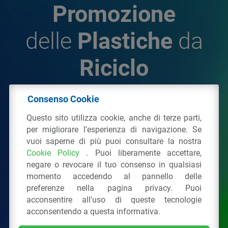
Promozione
delle
Plastiche
da
Riciclo
Consenso Cookie
© 2026 - IPPR Istituto per la Promozione delle
Questo sito utilizza cookie, anche di terze parti,
Plastiche da Riciclo
per migliorare l'esperienza di navigazione. Se
C.F. 97381090154
vuoi saperne di più puoi consultare la nostra
Cookie Policy
. Puoi liberamente accettare,
Via San Vittore 36
20123
Milano
(MI)
negare o revocare il tuo consenso in qualsiasi
Tel.: 02 43928225.
momento accedendo al pannello delle
preferenze nella pagina privacy. Puoi
acconsentire all'uso di queste tecnologie
Tutti i diritti riservati
Privacy Policy
&
Cookie
acconsentendo a questa informativa.