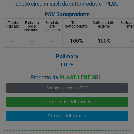
Sacco circular sack da sottoprodotto - PESC
PSV Sottoprodotto
Totale
Riciclato
Riciclato
Totale
Sottoprodotto
Sottopr
riciclato
post-
pre-
Sottoprodotto
esterno
inte
consumo
consumo
--
--
--
100%
100%
--
Polimero
LDPE
Prodotto da
PLASTILENE SRL
Scarica scheda in PDF
Tutti i prodotti dell'azienda
Sito web dell'azienda