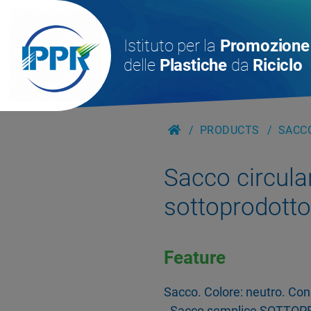
Istituto per la
Promozione
delle
Plastiche
da
Riciclo
PRODUCTS
SACC
Sacco circula
sottoprodott
Feature
Sacco. Colore: neutro. Co
- Sacco semplice SOTTO