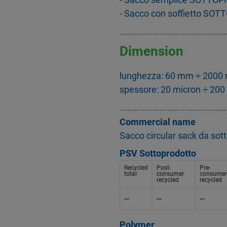
- Sacco con soffietto SO
Dimension
lunghezza: 60 mm ÷ 2000
spessore: 20 micron ÷ 200
Commercial name
Sacco circular sack da sot
PSV Sottoprodotto
Recycled
Post-
Pre-
total
consumer
consumer
recycled
recycled
--
--
--
Polymer