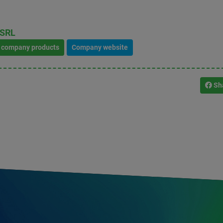
 SRL
l company products
Company website
Sh