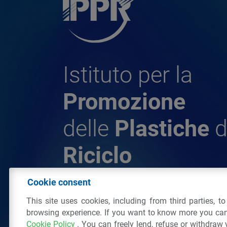
Istituto per la
Promozione
delle
Plastiche
d
Riciclo
Cookie consent
© 2026 - IPPR Istituto per la Promozione 
This site uses cookies, including from third parties, t
da Riciclo
browsing experience. If you want to know more you can
C.F. 97381090154
Cookie Policy
. You can freely lend, refuse or withdraw