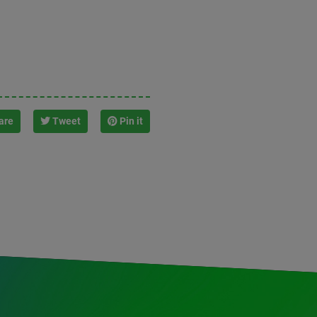
are
Tweet
Pin it