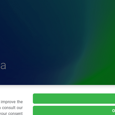
a
delle Plastiche
o improve the
 consult our
O
 your consent