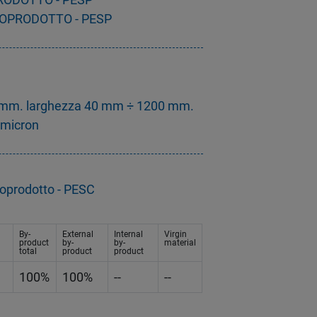
TTOPRODOTTO - PESP
 mm. larghezza 40 mm ÷ 1200 mm.
 micron
toprodotto - PESC
By-
External
Internal
Virgin
product
by-
by-
material
total
product
product
100%
100%
--
--