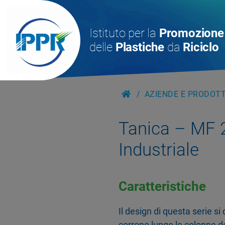
Istituto per la
Promozione
delle
Plastiche
da
Riciclo
AZIENDE E PRODOTTI
Tanica – MF 
Industriale
Caratteristiche
Il design di questa serie si
corrono lungo le colonne de