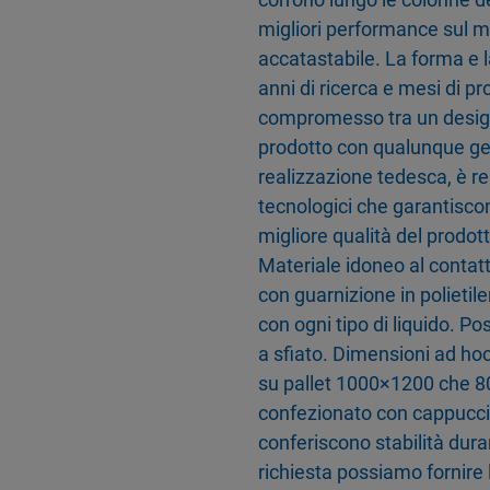
migliori performance sul me
accatastabile. La forma e la
anni di ricerca e mesi di pr
compromesso tra un design 
prodotto con qualunque ge
realizzazione tedesca, è re
tecnologici che garantiscon
migliore qualità del prodot
Materiale idoneo al contat
con guarnizione in polietil
con ogni tipo di liquido. Pos
a sfiato. Dimensioni ad hoc
su pallet 1000×1200 che 80
confezionato con cappucci t
conferiscono stabilità dura
richiesta possiamo fornire 