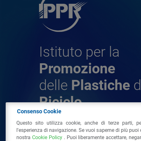
Istituto per la
Promozione
delle
Plastiche
d
Riciclo
Consenso Cookie
Questo sito utilizza cookie, anche di terze parti, pe
© 2026 - IPPR Istituto per la Promozione 
l'esperienza di navigazione. Se vuoi saperne di più puoi 
da Riciclo
nostra
Cookie Policy
. Puoi liberamente accettare, nega