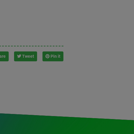
are
Tweet
Pin it