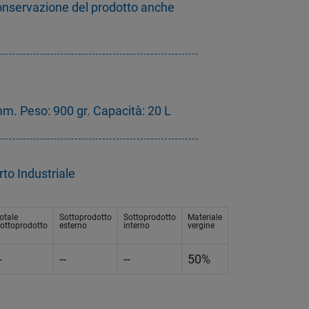
onservazione del prodotto anche
. Peso: 900 gr. Capacità: 20 L
to Industriale
otale
Sottoprodotto
Sottoprodotto
Materiale
ottoprodotto
esterno
interno
vergine
-
--
--
50%