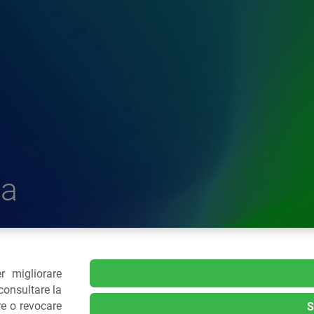
a
r migliorare
delle Plastiche
consultare la
re o revocare
S