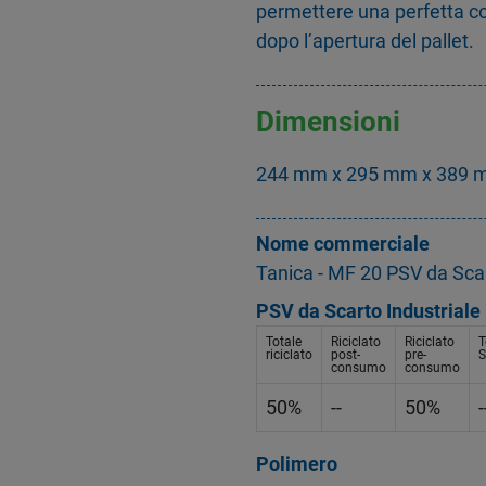
permettere una perfetta c
dopo l’apertura del pallet.
Dimensioni
244 mm x 295 mm x 389 mm
Nome commerciale
Tanica - MF 20 PSV da Scar
PSV da Scarto Industriale
Totale
Riciclato
Riciclato
T
riciclato
post-
pre-
S
consumo
consumo
50%
--
50%
-
Polimero