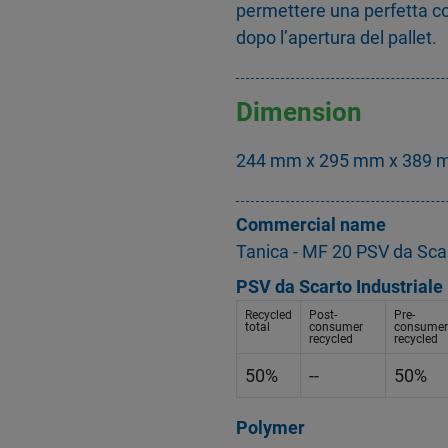
permettere una perfetta c
dopo l’apertura del pallet.
Dimension
244 mm x 295 mm x 389 mm
Commercial name
Tanica - MF 20 PSV da Scar
PSV da Scarto Industriale
Recycled
Post-
Pre-
total
consumer
consumer
recycled
recycled
50%
--
50%
Polymer