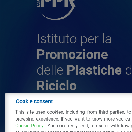
Istituto per la
Promozione
delle
Plastiche
d
Riciclo
Cookie consent
© 2026 - IPPR Istituto per la Promozione 
This site uses cookies, including from third parties, t
da Riciclo
browsing experience. If you want to know more you can
C.F. 97381090154
Cookie Policy
. You can freely lend, refuse or withdraw
Via San Vittore 36
20123
Milano
(MI)
Tel