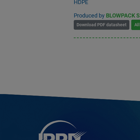
HDPE
Produced by
BLOWPACK S
Download PDF datasheet
Al