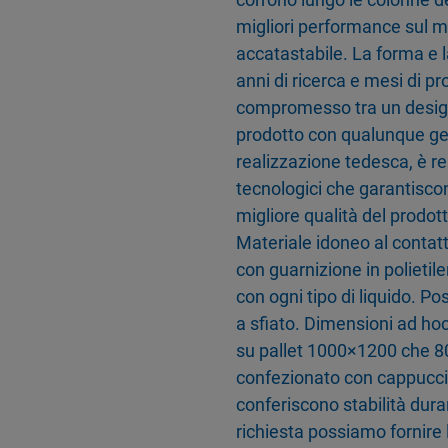
migliori performance sul me
accatastabile. La forma e la
anni di ricerca e mesi di pr
compromesso tra un design 
prodotto con qualunque ge
realizzazione tedesca, è re
tecnologici che garantiscon
migliore qualità del prodot
Materiale idoneo al contat
con guarnizione in polietil
con ogni tipo di liquido. Pos
a sfiato. Dimensioni ad hoc
su pallet 1000×1200 che 80
confezionato con cappucci t
conferiscono stabilità dura
richiesta possiamo fornire 