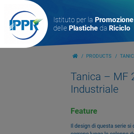
Istituto per la
Promozione
delle
Plastiche
da
Riciclo
PRODUCTS
TANIC
Tanica – MF 
Industriale
Feature
Il design di questa serie si
corrono lungo le colonne de