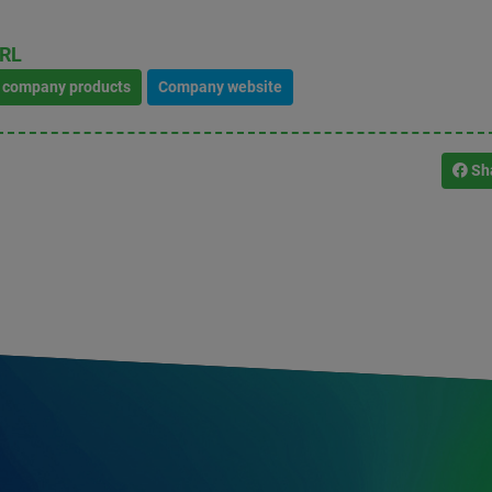
RL
l company products
Company website
Sh