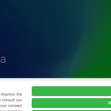
a
delle Plastiche
o improve the
 consult our
O
 your consent
.: 02 43928225.