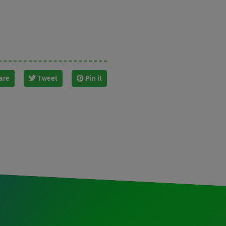
are
Tweet
Pin it