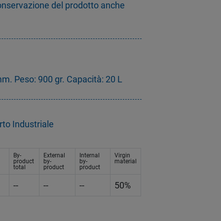
onservazione del prodotto anche
. Peso: 900 gr. Capacità: 20 L
to Industriale
By-
External
Internal
Virgin
product
by-
by-
material
total
product
product
--
--
--
50%