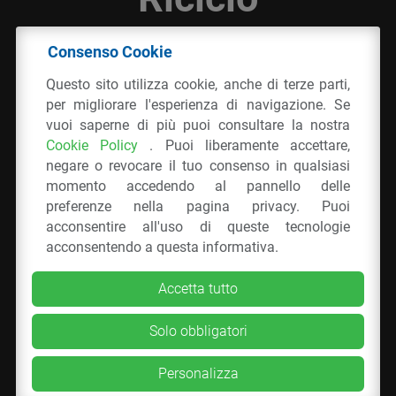
Consenso Cookie
© 2026 - IPPR Istituto per la Promozione delle
Questo sito utilizza cookie, anche di terze parti,
Plastiche da Riciclo
per migliorare l'esperienza di navigazione. Se
C.F. 97381090154
vuoi saperne di più puoi consultare la nostra
Cookie Policy
. Puoi liberamente accettare,
Via San Vittore 36
20123
Milano
(MI)
negare o revocare il tuo consenso in qualsiasi
Tel.: 02 43928225.
momento accedendo al pannello delle
preferenze nella pagina privacy. Puoi
acconsentire all'uso di queste tecnologie
Tutti i diritti riservati
Privacy Policy
&
Cookie
acconsentendo a questa informativa.
Accetta tutto
Solo obbligatori
Personalizza