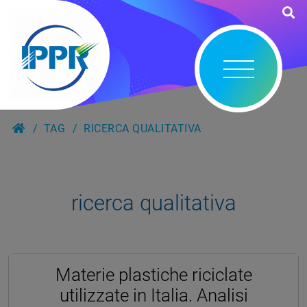
TAG
RICERCA QUALITATIVA
ricerca qualitativa
Materie plastiche riciclate
utilizzate in Italia. Analisi