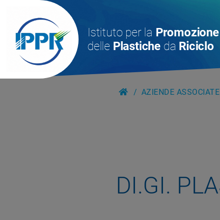
Istituto per la
Promozione
delle
Plastiche
da
Riciclo
AZIENDE ASSOCIATE
DI.GI. PL