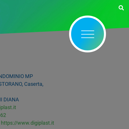
ONDOMINIO MP
TORANO, Caserta,
I DIANA
plast.it
462
https://www.digiplast.it