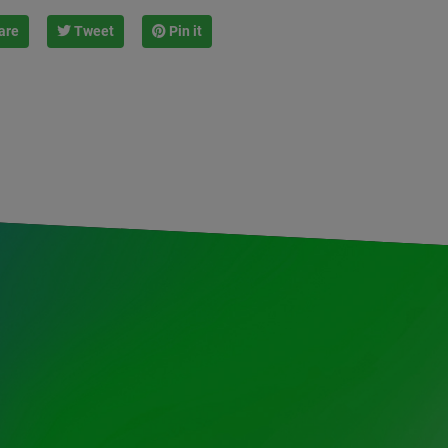
are
Tweet
Pin it