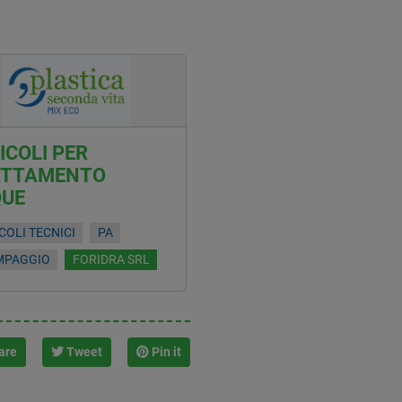
ICOLI PER
ATTAMENTO
QUE
COLI TECNICI
PA
MPAGGIO
FORIDRA SRL
are
Tweet
Pin it