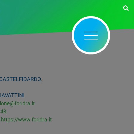
, CASTELFIDARDO,
IAVATTINI
one@foridra.it
048
https://www.foridra.it