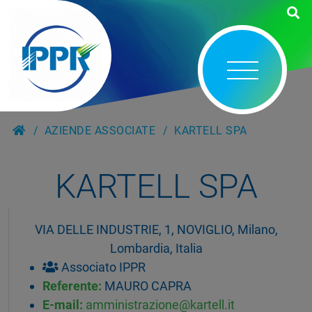
AZIENDE ASSOCIATE
KARTELL SPA
KARTELL SPA
VIA DELLE INDUSTRIE, 1, NOVIGLIO, Milano,
Lombardia, Italia
Associato IPPR
Referente:
MAURO CAPRA
E-mail:
amministrazione@kartell.it