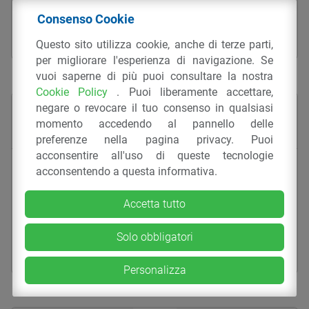
ARREDI E MATERIALI DA ARREDAMENTO
PMMA
Consenso Cookie
PRODOTTI PER LA CASA
KARTELL SPA
Questo sito utilizza cookie, anche di terze parti,
per migliorare l'esperienza di navigazione. Se
vuoi saperne di più puoi consultare la nostra
Cookie Policy
. Puoi liberamente accettare,
negare o revocare il tuo consenso in qualsiasi
momento accedendo al pannello delle
preferenze nella pagina privacy. Puoi
acconsentire all'uso di queste tecnologie
Orologio Tic Tac – 1900
acconsentendo a questa informativa.
ACCESSORI PERLA CASA
Accetta tutto
ARREDI E MATERIALI DA ARREDAMENTO
PMMA
Solo obbligatori
PRODOTTI PER LA CASA
KARTELL SPA
Personalizza