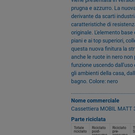
prugna e azzurro. La nuova 
derivante da scarti indust
caratteristiche di resistenz
originale. L'elemento base d
piani e ai top superiori, col
questa nuova finitura la st
anche le ruote in nero non p
funzione uscendo dall'uso o
gli ambienti della casa, da
bagno. Colore: nero
Nome commerciale
Cassettiera MOBIL MATT 3 
Parte riciclata
Totale
Riciclato
Riciclato
T
riciclato
post-
pre-
S
consumo
consumo