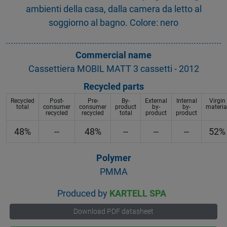
ambienti della casa, dalla camera da letto al
soggiorno al bagno. Colore: nero
Commercial name
Cassettiera MOBIL MATT 3 cassetti - 2012
Recycled parts
Recycled
Post-
Pre-
By-
External
Internal
Virgin
total
consumer
consumer
product
by-
by-
materia
recycled
recycled
total
product
product
48%
--
48%
--
--
--
52%
Polymer
PMMA
Produced by
KARTELL SPA
Download PDF datasheet