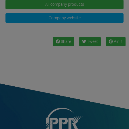
All company products
Company website
Share
Tweet
Pin it