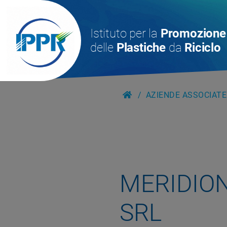
Istituto per la
Promozione
delle
Plastiche
da
Riciclo
AZIENDE ASSOCIATE
MERIDIO
SRL