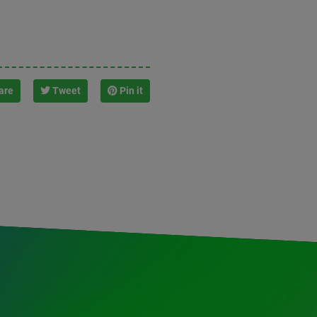
are
Tweet
Pin it