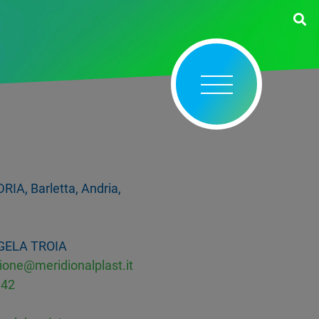
IA, Barletta, Andria,
ELA TROIA
ione@meridionalplast.it
142