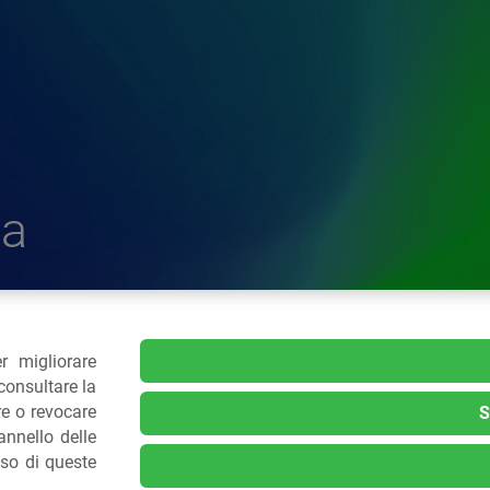
a
r migliorare
delle Plastiche
consultare la
re o revocare
S
nnello delle
.: 02 43928225.
uso di queste
kie