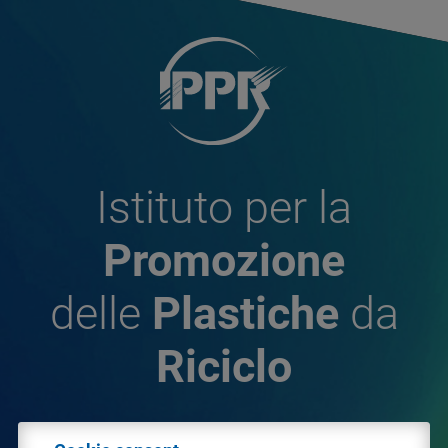
Istituto per la
Promozione
delle
Plastiche
da
Riciclo
© 2026 - IPPR Istituto per la Promozione delle