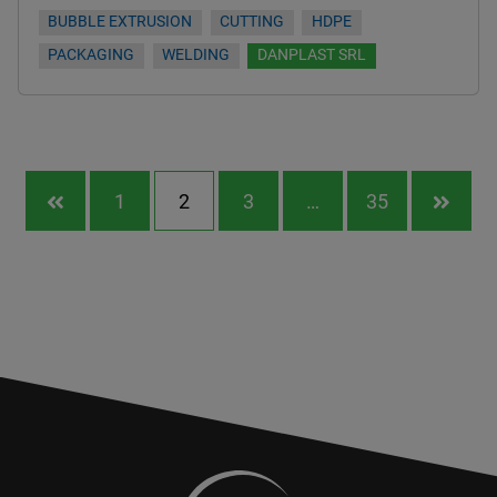
BUBBLE EXTRUSION
CUTTING
HDPE
PACKAGING
WELDING
DANPLAST SRL
1
2
3
…
35

