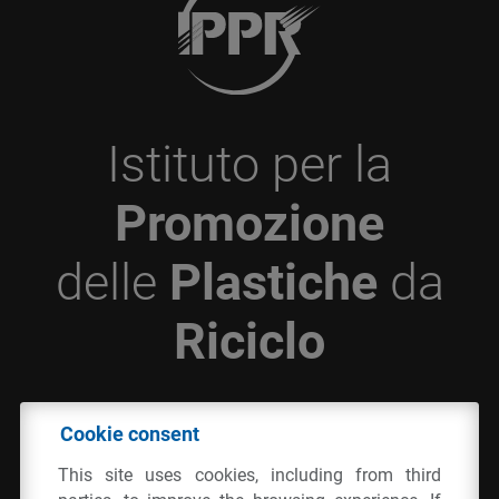
Istituto per la
Promozione
delle
Plastiche
da
Riciclo
© 2026 - IPPR Istituto per la Promozione delle
Cookie consent
Plastiche da Riciclo
This site uses cookies, including from third
C.F. 97381090154