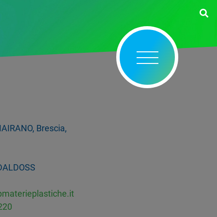
AIRANO, Brescia,
DALDOSS
materieplastiche.it
220