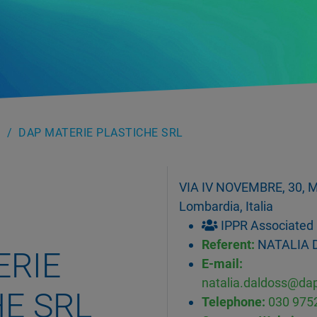
DAP MATERIE PLASTICHE SRL
VIA IV NOVEMBRE, 30, M
Lombardia, Italia
IPPR Associated
Referent:
NATALIA 
ERIE
E-mail:
natalia.daldoss@dap
E SRL
Telephone:
030 975