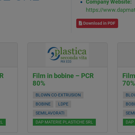
Company Website:
https://www.dapmat
Download in PDF
CR
Film in bobine – PCR
Film
80%
70
BLOWN CO-EXTRUSION
BLO
BOBINE
LDPE
BOB
SEMILAVORATI
SEM
RL
DAP MATERIE PLASTICHE SRL
DAP 