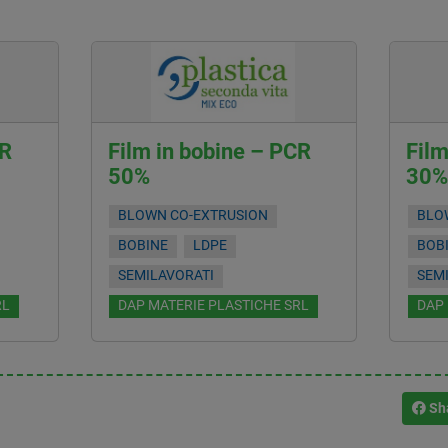
CR
Film in bobine – PCR
Film
50%
30
BLOWN CO-EXTRUSION
BLO
BOBINE
LDPE
BOB
SEMILAVORATI
SEM
RL
DAP MATERIE PLASTICHE SRL
DAP 
Sh