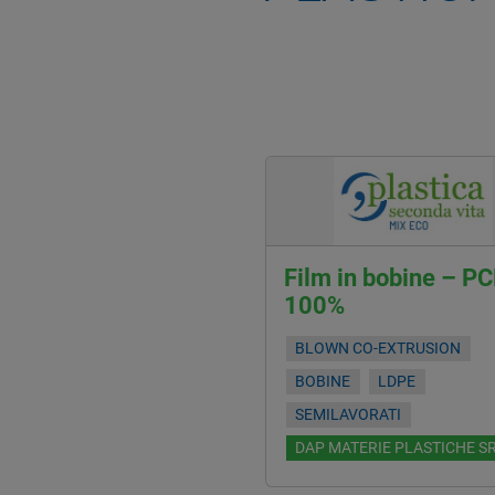
Film in bobine – P
100%
BLOWN CO-EXTRUSION
BOBINE
LDPE
SEMILAVORATI
DAP MATERIE PLASTICHE S