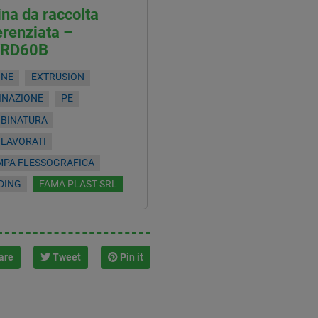
na da raccolta
erenziata –
RD60B
INE
EXTRUSION
INAZIONE
PE
OBINATURA
ILAVORATI
MPA FLESSOGRAFICA
DING
FAMA PLAST SRL
are
Tweet
Pin it