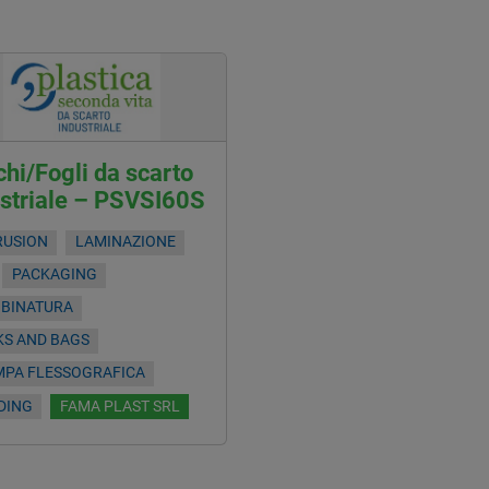
hi/Fogli da scarto
ustriale – PSVSI60S
RUSION
LAMINAZIONE
PACKAGING
OBINATURA
KS AND BAGS
MPA FLESSOGRAFICA
DING
FAMA PLAST SRL