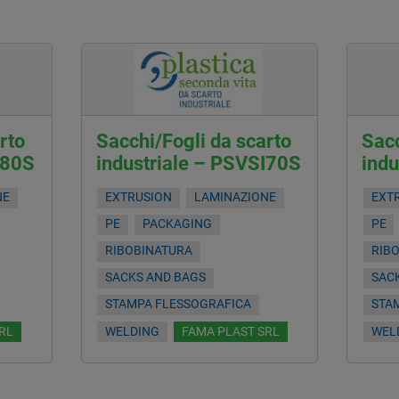
rto
Sacchi/Fogli da scarto
Sacc
I80S
industriale – PSVSI70S
ind
NE
EXTRUSION
LAMINAZIONE
EXT
PE
PACKAGING
PE
RIBOBINATURA
RIB
SACKS AND BAGS
SAC
STAMPA FLESSOGRAFICA
STA
RL
WELDING
FAMA PLAST SRL
WEL