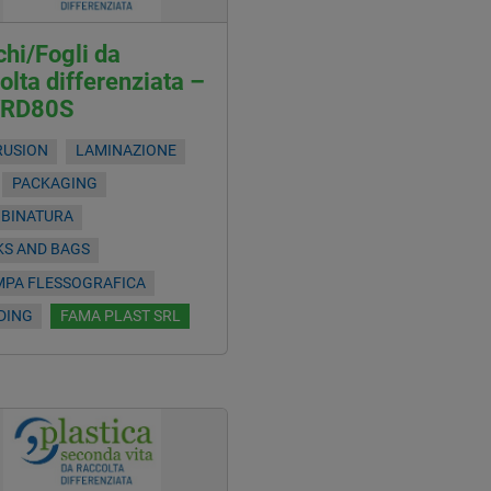
hi/Fogli da
olta differenziata –
RD80S
RUSION
LAMINAZIONE
PACKAGING
OBINATURA
KS AND BAGS
MPA FLESSOGRAFICA
DING
FAMA PLAST SRL