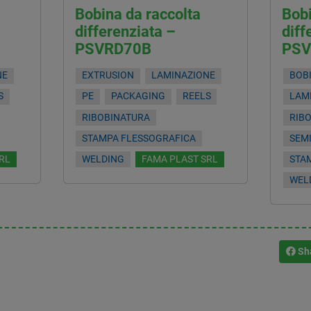
Bobina da raccolta
Bobi
differenziata –
diff
PSVRD70B
PSV
NE
EXTRUSION
LAMINAZIONE
BOB
S
PE
PACKAGING
REELS
LAM
RIBOBINATURA
RIB
STAMPA FLESSOGRAFICA
SEM
RL
WELDING
FAMA PLAST SRL
STA
WEL
Sh