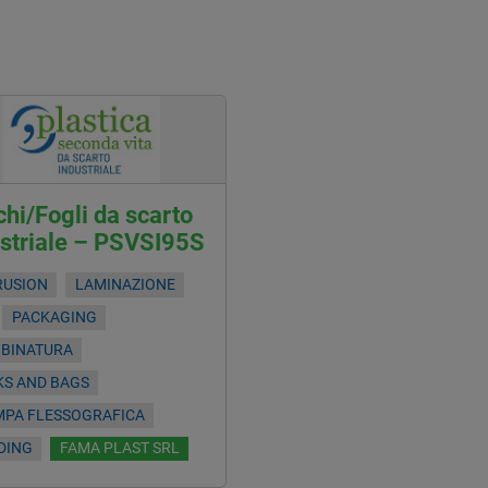
hi/Fogli da scarto
ustriale – PSVSI95S
RUSION
LAMINAZIONE
PACKAGING
OBINATURA
KS AND BAGS
MPA FLESSOGRAFICA
DING
FAMA PLAST SRL