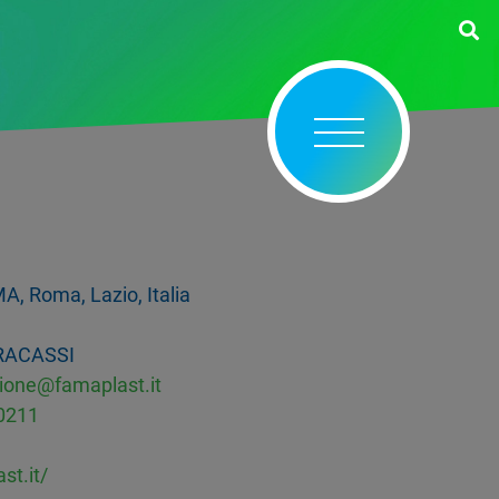
, Roma, Lazio, Italia
RACASSI
ione@famaplast.it
0211
st.it/