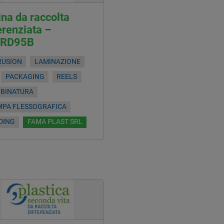
na da raccolta
erenziata –
RD95B
RUSION
LAMINAZIONE
PACKAGING
REELS
OBINATURA
MPA FLESSOGRAFICA
DING
FAMA PLAST SRL