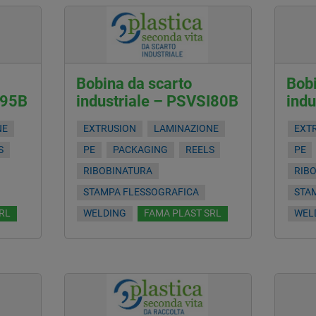
Bobina da scarto
Bobi
I95B
industriale – PSVSI80B
ind
NE
EXTRUSION
LAMINAZIONE
EXT
S
PE
PACKAGING
REELS
PE
RIBOBINATURA
RIB
STAMPA FLESSOGRAFICA
STA
RL
WELDING
FAMA PLAST SRL
WEL