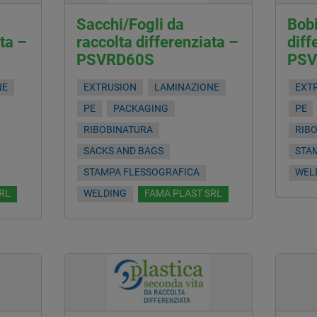
Sacchi/Fogli da
Bobi
ta –
raccolta differenziata –
diff
PSVRD60S
PSV
NE
EXTRUSION
LAMINAZIONE
EXT
PE
PACKAGING
PE
RIBOBINATURA
RIB
SACKS AND BAGS
STA
STAMPA FLESSOGRAFICA
WEL
RL
WELDING
FAMA PLAST SRL