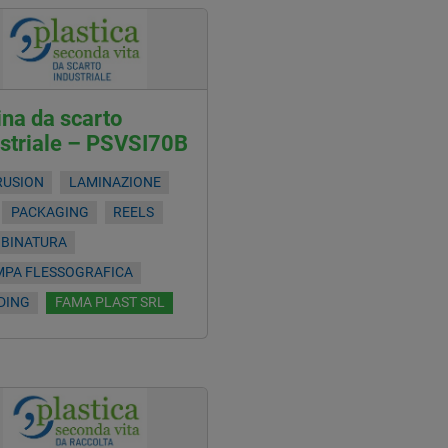
na da scarto
ustriale – PSVSI70B
RUSION
LAMINAZIONE
PACKAGING
REELS
OBINATURA
MPA FLESSOGRAFICA
DING
FAMA PLAST SRL