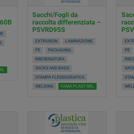
Sacchi/Fogli da
Sacc
I60B
raccolta differenziata –
racc
PSVRD95S
PSV
NE
EXTRUSION
LAMINAZIONE
EXT
S
PE
PACKAGING
PE
RIBOBINATURA
RIB
SACKS AND BAGS
SAC
RL
STAMPA FLESSOGRAFICA
STA
WELDING
FAMA PLAST SRL
WEL