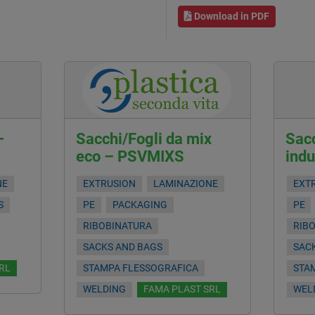
Download in PDF
–
Sacchi/Fogli da mix
Sacc
eco – PSVMIXS
ind
NE
EXTRUSION
LAMINAZIONE
EXT
S
PE
PACKAGING
PE
RIBOBINATURA
RIB
SACKS AND BAGS
SAC
RL
STAMPA FLESSOGRAFICA
STA
WELDING
FAMA PLAST SRL
WEL