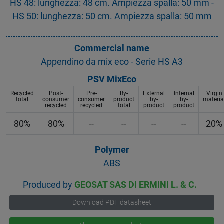
HS 48: lunghezza: 48 cm. Ampiezza spalla: 50 mm -
HS 50: lunghezza: 50 cm. Ampiezza spalla: 50 mm
Commercial name
Appendino da mix eco - Serie HS A3
PSV MixEco
Recycled
Post-
Pre-
By-
External
Internal
Virgin
total
consumer
consumer
product
by-
by-
materia
recycled
recycled
total
product
product
80%
80%
--
--
--
--
20%
Polymer
ABS
Produced by
GEOSAT SAS DI ERMINI L. & C.
Download PDF datasheet