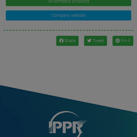
All company products
Company website
Share
Tweet
Pin it