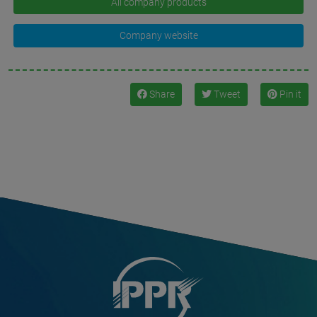
All company products
Company website
Share
Tweet
Pin it