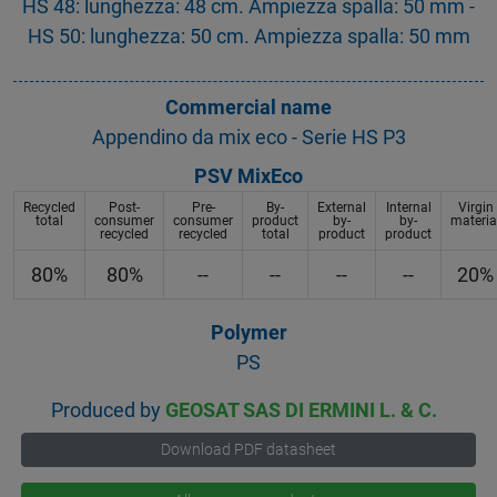
HS 48: lunghezza: 48 cm. Ampiezza spalla: 50 mm -
HS 50: lunghezza: 50 cm. Ampiezza spalla: 50 mm
Commercial name
Appendino da mix eco - Serie HS P3
PSV MixEco
Recycled
Post-
Pre-
By-
External
Internal
Virgin
total
consumer
consumer
product
by-
by-
materia
recycled
recycled
total
product
product
80%
80%
--
--
--
--
20%
Polymer
PS
Produced by
GEOSAT SAS DI ERMINI L. & C.
Download PDF datasheet