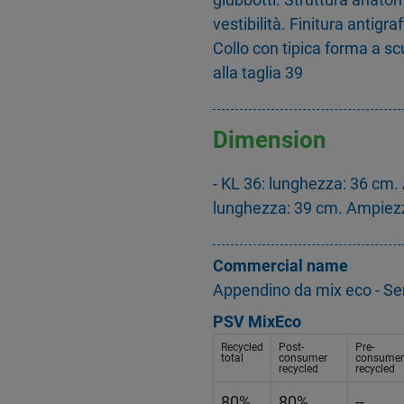
vestibilità. Finitura antigra
Collo con tipica forma a sc
alla taglia 39
Dimension
- KL 36: lunghezza: 36 cm.
lunghezza: 39 cm. Ampiez
Commercial name
Appendino da mix eco - Se
PSV MixEco
Recycled
Post-
Pre-
total
consumer
consumer
recycled
recycled
80%
80%
--