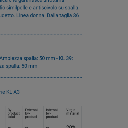
ffio similpelle e antiscivolo su spalla.
udetto. Linea donna. Dalla taglia 36
 Ampiezza spalla: 50 mm - KL 39:
za spalla: 50 mm
rie KL A3
By-
External
Internal
Virgin
product
by-
by-
material
total
product
product
--
--
--
20%