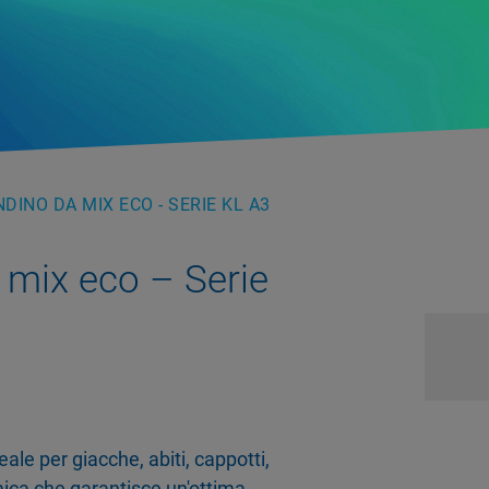
DINO DA MIX ECO - SERIE KL A3
 mix eco – Serie
ale per giacche, abiti, cappotti,
mica che garantisce un'ottima