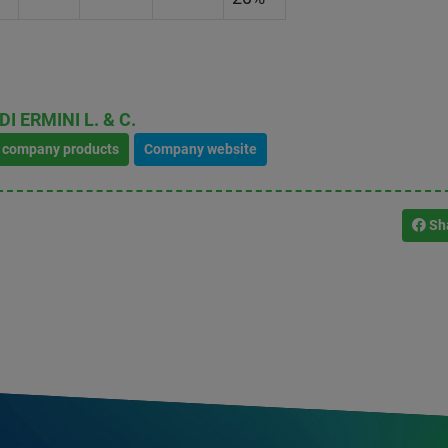
I ERMINI L. & C.
l company products
Company website
Sh