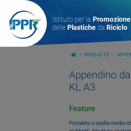
Istituto per la
Promozione
delle
Plastiche
da
Riciclo
PRODUCTS
APPEN
Appendino da
KL A3
Feature
Portabito a spalla media ide
giubbotti. Struttura anato