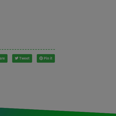
are
Tweet
Pin it