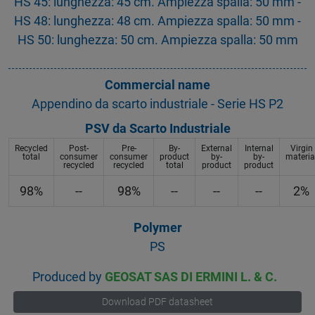
HS 45: lunghezza: 45 cm. Ampiezza spalla: 50 mm -
HS 48: lunghezza: 48 cm. Ampiezza spalla: 50 mm -
HS 50: lunghezza: 50 cm. Ampiezza spalla: 50 mm
Commercial name
Appendino da scarto industriale - Serie HS P2
PSV da Scarto Industriale
Recycled
Post-
Pre-
By-
External
Internal
Virgin
total
consumer
consumer
product
by-
by-
materia
recycled
recycled
total
product
product
98%
--
98%
--
--
--
2%
Polymer
PS
Produced by
GEOSAT SAS DI ERMINI L. & C.
Download PDF datasheet