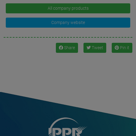
All company products
Company website
Share
Tweet
Pin it