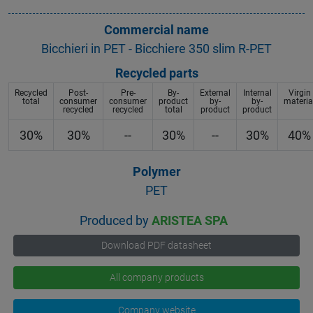
Commercial name
Bicchieri in PET - Bicchiere 350 slim R-PET
Recycled parts
Recycled
Post-
Pre-
By-
External
Internal
Virgin
total
consumer
consumer
product
by-
by-
materia
recycled
recycled
total
product
product
30%
30%
--
30%
--
30%
40%
Polymer
PET
Produced by
ARISTEA SPA
Download PDF datasheet
All company products
Company website