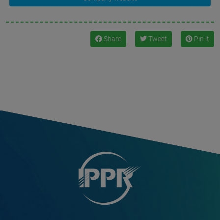
Share
Tweet
Pin it