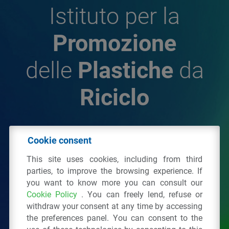
Istituto per la
Promozione
delle
Plastiche
da
Riciclo
© 2026 - IPPR Istituto per la Promozione delle
Cookie consent
Plastiche da Riciclo
This site uses cookies, including from third
C.F. 97381090154
parties, to improve the browsing experience. If
you want to know more you can consult our
Via San Vittore 36
20123
Milano
(MI)
Cookie Policy
. You can freely lend, refuse or
Tel.: 02 43928225.
withdraw your consent at any time by accessing
the preferences panel. You can consent to the