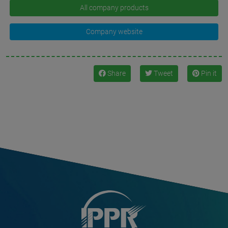
All company products
Company website
Share
Tweet
Pin it