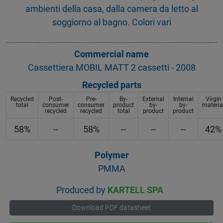
ambienti della casa, dalla camera da letto al
soggiorno al bagno. Colori vari
Commercial name
Cassettiera MOBIL MATT 2 cassetti - 2008
Recycled parts
Recycled
Post-
Pre-
By-
External
Internal
Virgin
total
consumer
consumer
product
by-
by-
materia
recycled
recycled
total
product
product
58%
--
58%
--
--
--
42%
Polymer
PMMA
Produced by
KARTELL SPA
Download PDF datasheet