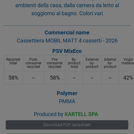
ambienti della casa, dalla camera da letto al
soggiorno al bagno. Colori vari
Commercial name
Cassettiera MOBIL MATT 4 cassetti - 2026
PSV MixEco
Recycled
Post-
Pre-
By-
External
Internal
Virgin
total
consumer
consumer
product
by-
by-
materia
recycled
recycled
total
product
product
58%
--
58%
--
--
--
42%
Polymer
PMMA
Produced by
KARTELL SPA
Download PDF datasheet