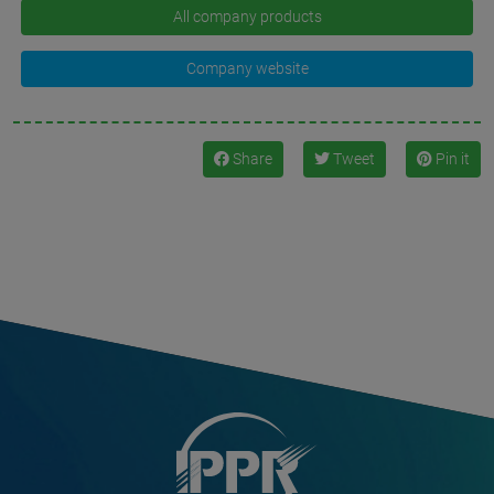
All company products
Company website
Share
Tweet
Pin it