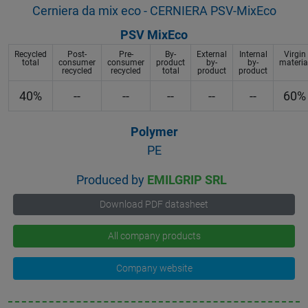
Cerniera da mix eco - CERNIERA PSV-MixEco
PSV MixEco
Recycled
Post-
Pre-
By-
External
Internal
Virgin
total
consumer
consumer
product
by-
by-
materia
recycled
recycled
total
product
product
40%
--
--
--
--
--
60%
Polymer
PE
Produced by
EMILGRIP SRL
Download PDF datasheet
All company products
Company website