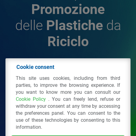
Promozione
delle
Plastiche
da
Riciclo
© 2026 - IPPR Istituto per la Promozione delle
Cookie consent
Plastiche da Riciclo
This site uses cookies, including from third
C.F. 97381090154
parties, to improve the browsing experience. If
you want to know more you can consult our
Via San Vittore 36
20123
Milano
(MI)
Cookie Policy
. You can freely lend, refuse or
Tel.: 02 43928225.
withdraw your consent at any time by accessing
the preferences panel. You can consent to the
use of these technologies by consenting to this
All right reserved
Privacy Policy
&
Cookie
information.