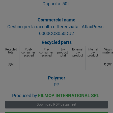
Capacità: 50 L
Commercial name
Cestino per la raccolta differenziata - AtlaxPress -
0000CO8050DU2
Recycled parts
Recycled
Post-
Pre-
By-
External
Internal
Virgin
total
consumer
consumer
product
by-
by-
materia
recycled
recycled
total
product
product
8%
--
--
--
--
--
92%
Polymer
PP
Produced by
FILMOP INTERNATIONAL SRL
Download PDF datasheet