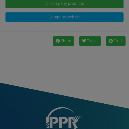
All company products
Company website
Share
Tweet
Pin it