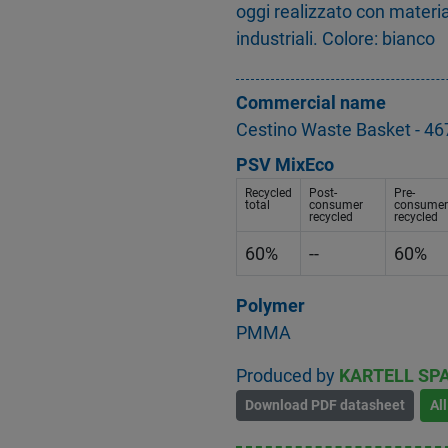
oggi realizzato con material
industriali. Colore: bianco
Commercial name
Cestino Waste Basket - 4
PSV MixEco
Recycled
Post-
Pre-
total
consumer
consumer
recycled
recycled
60%
--
60%
Polymer
PMMA
Produced by
KARTELL SP
Download PDF datasheet
Al