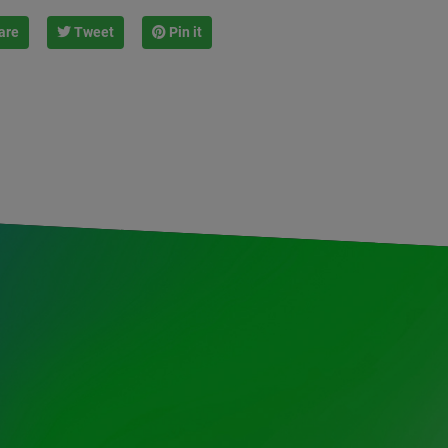
are
Tweet
Pin it