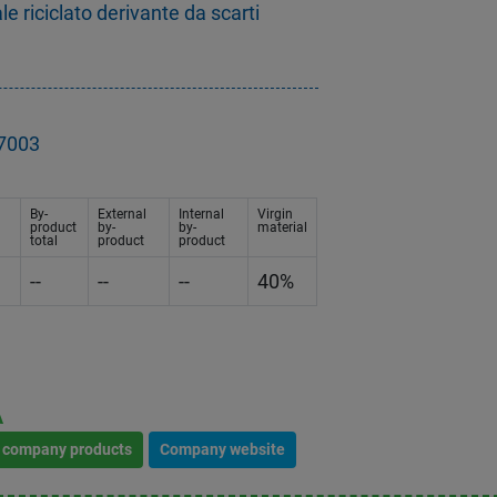
e riciclato derivante da scarti
67003
By-
External
Internal
Virgin
product
by-
by-
material
total
product
product
--
--
--
40%
A
l company products
Company website