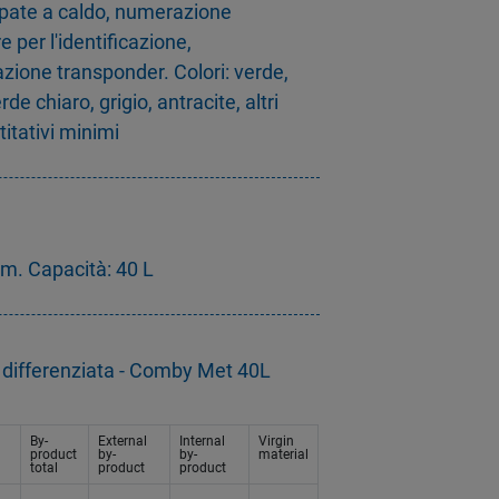
mpate a caldo, numerazione
 per l'identificazione,
zione transponder. Colori: verde,
de chiaro, grigio, antracite, altri
titativi minimi
. Capacità: 40 L
a differenziata - Comby Met 40L
By-
External
Internal
Virgin
product
by-
by-
material
total
product
product