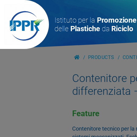
Istituto per la
Promozione
delle
Plastiche
da
Riciclo
PRODUCTS
CONTE
Contenitore pe
differenziat
Feature
Contenitore tecnico per la
sistemi meccanizzati. Esclu