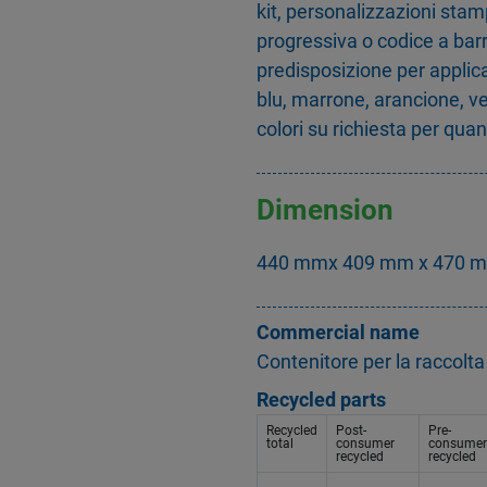
kit, personalizzazioni sta
progressiva o codice a barre
predisposizione per applica
blu, marrone, arancione, ver
colori su richiesta per quan
Dimension
440 mmx 409 mm x 470 mm
Commercial name
Contenitore per la raccolt
Recycled parts
Recycled
Post-
Pre-
total
consumer
consumer
recycled
recycled