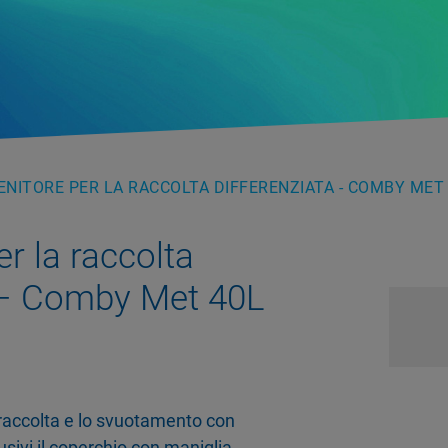
NITORE PER LA RACCOLTA DIFFERENZIATA - COMBY MET
r la raccolta
a – Comby Met 40L
 raccolta e lo svuotamento con
sivi il coperchio con maniglia