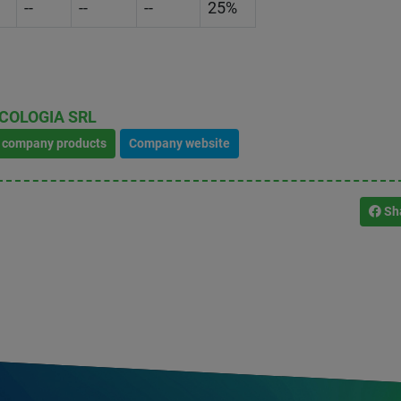
--
--
--
25%
COLOGIA SRL
l company products
Company website
Sh