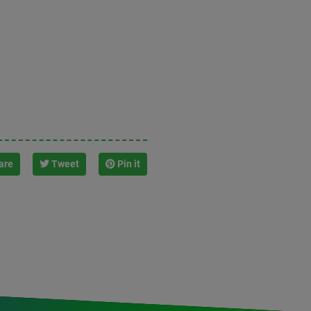
are
Tweet
Pin it