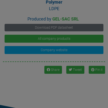
Polymer
LDPE
Produced by
GEL-SAC SRL
Download PDF datasheet
All company products
Company website
Share
Tweet
Pin it