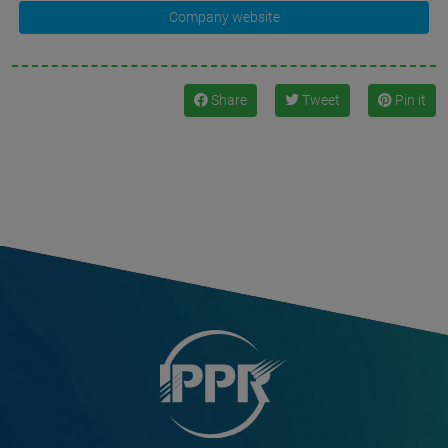
Company website
Share
Tweet
Pin it