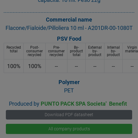
Commercial name
Flacone/Fialoide/Pilloliera 10 ml - A201DR-00-1080T
PSV Food
Recycled
Post-
Pre-
By-
External
Internal
Virgin
total
consumer
consumer
product
by-
by-
materia
recycled
recycled
total
product
product
100%
100%
--
--
--
--
--
Polymer
PET
Produced by
PUNTO PACK SPA Societa' Benefit
Download PDF datasheet
All company products