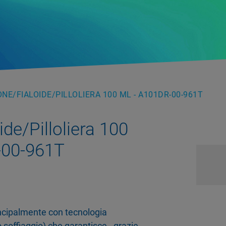
NE/FIALOIDE/PILLOLIERA 100 ML - A101DR-00-961T
de/Pilloliera 100
-00-961T
rincipalmente con tecnologia
 soffiaggio) che garantisce - grazie