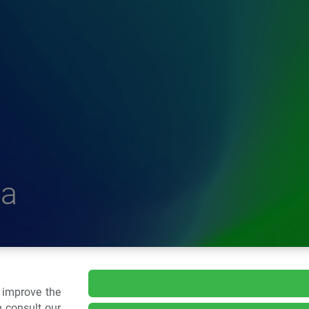
a
delle Plastiche
o improve the
 consult our