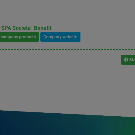
PA Societa' Benefit
l company products
Company website
Sh