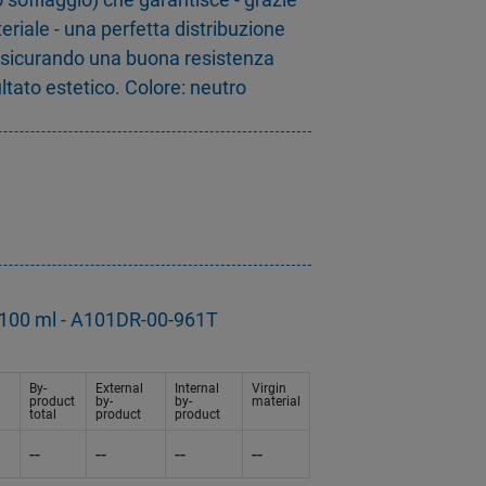
eriale - una perfetta distribuzione
assicurando una buona resistenza
tato estetico. Colore: neutro
g
a 100 ml - A101DR-00-961T
By-
External
Internal
Virgin
product
by-
by-
material
total
product
product
--
--
--
--