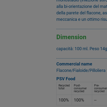
alla bi-orientazione del mat
della parete del flacone, 
meccanica e un ottimo risul
Dimension
capacità: 100 ml. Peso 14
Commercial name
Flacone/Fialoide/Pillolier
PSV Food
Recycled
Post-
Pre-
total
consumer
consumer
recycled
recycled
100%
100%
--