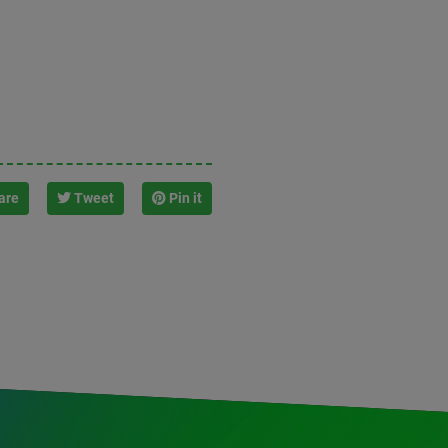
are
Tweet
Pin it