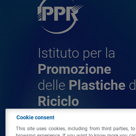
Istituto per la
Promozione
delle
Plastiche
d
Riciclo
Cookie consent
© 2026 - IPPR Istituto per la Promozione 
This site uses cookies, including from third parties, t
da Riciclo
browsing experience. If you want to know more you can