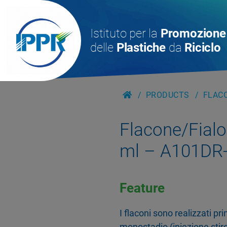
Istituto per la
Promozione
delle
Plastiche
da
Riciclo
PRODUCTS
FLACO
Flacone/Fialoi
ml – A101DR
Feature
I flaconi sono realizzati p
monostadio (iniezione stiro