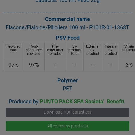
Commercial name
Flacone/Fialoide/Pilloliera 100 ml - P101R-01-1368T
PSV Food
Recycled
Post-
Pre-
By-
External
Internal
Virgin
total
consumer
consumer
product
by-
by-
materia
recycled
recycled
total
product
product
97%
97%
--
--
--
--
3%
Polymer
PET
Produced by
PUNTO PACK SPA Societa' Benefit
Download PDF datasheet
All company products