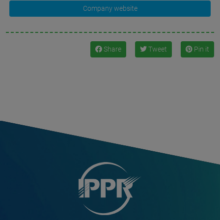
Company website
Share
Tweet
Pin it