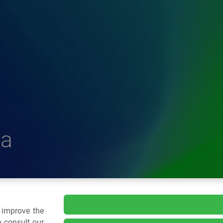
a
delle Plastiche
o improve the
 consult our