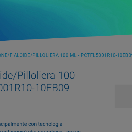
NE/FIALOIDE/PILLOLIERA 100 ML - PCTFL5001R10-10EB0
de/Pilloliera 100
001R10-10EB09
rincipalmente con tecnologia
 soffiaggio) che garantisce - grazie