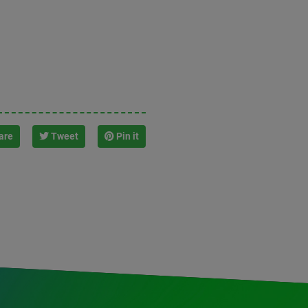
are
Tweet
Pin it