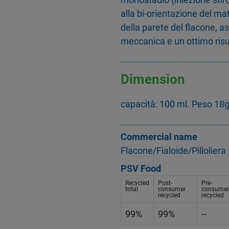
alla bi-orientazione del mat
della parete del flacone, 
meccanica e un ottimo risu
Dimension
capacità: 100 ml. Peso 18
Commercial name
Flacone/Fialoide/Pillolie
PSV Food
Recycled
Post-
Pre-
total
consumer
consumer
recycled
recycled
99%
99%
--