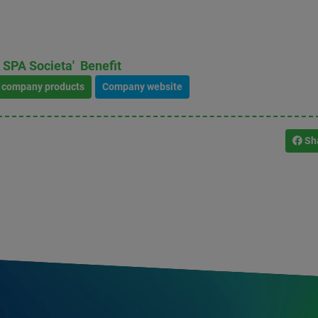
PA Societa' Benefit
l company products
Company website
Sh