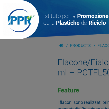
Istituto per la
Promozione
delle
Plastiche
da
Riciclo
PRODUCTS
FLACO
Flacone/Fialoi
ml – PCTFL5
Feature
I flaconi sono realizzati p
monostadio (iniezione stiro