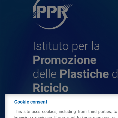
Istituto per la
Promozione
delle
Plastiche
d
Riciclo
Cookie consent
© 2026 - IPPR Istituto per la Promozione 
This site uses cookies, including from third parties, t
da Riciclo
browsing experience. If you want to know more you can