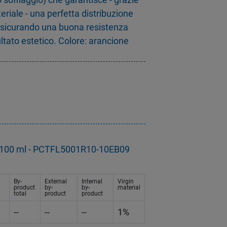
eriale - una perfetta distribuzione
assicurando una buona resistenza
ltato estetico. Colore: arancione
g
ra 100 ml - PCTFL5001R10-10EB09
By-
External
Internal
Virgin
product
by-
by-
material
total
product
product
--
--
--
1%