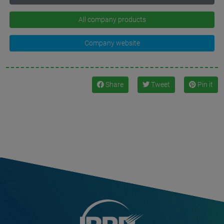
All company products
Company website
Share
Tweet
Pin it