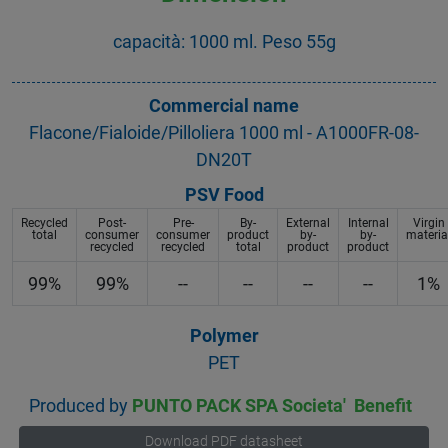
capacità: 1000 ml. Peso 55g
Commercial name
Flacone/Fialoide/Pilloliera 1000 ml - A1000FR-08-
DN20T
PSV Food
Recycled
Post-
Pre-
By-
External
Internal
Virgin
total
consumer
consumer
product
by-
by-
materia
recycled
recycled
total
product
product
99%
99%
--
--
--
--
1%
Polymer
PET
Produced by
PUNTO PACK SPA Societa' Benefit
Download PDF datasheet