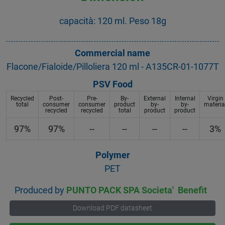
capacità: 120 ml. Peso 18g
Commercial name
Flacone/Fialoide/Pilloliera 120 ml - A135CR-01-1077T
PSV Food
Recycled
Post-
Pre-
By-
External
Internal
Virgin
total
consumer
consumer
product
by-
by-
materia
recycled
recycled
total
product
product
97%
97%
--
--
--
--
3%
Polymer
PET
Produced by
PUNTO PACK SPA Societa' Benefit
Download PDF datasheet