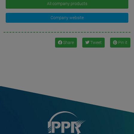
All company products
Company website
Share
Tweet
Pin it