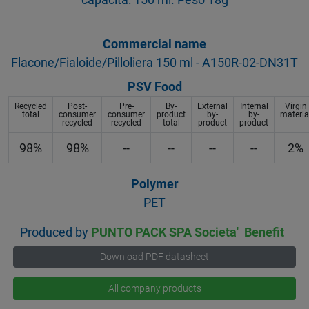
Commercial name
Flacone/Fialoide/Pilloliera 150 ml - A150R-02-DN31T
PSV Food
Recycled
Post-
Pre-
By-
External
Internal
Virgin
total
consumer
consumer
product
by-
by-
materia
recycled
recycled
total
product
product
98%
98%
--
--
--
--
2%
Polymer
PET
Produced by
PUNTO PACK SPA Societa' Benefit
Download PDF datasheet
All company products