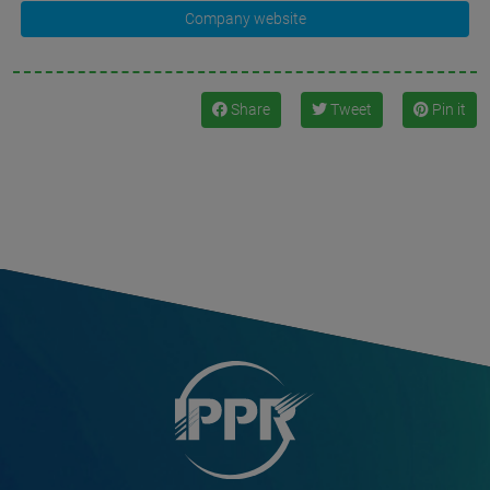
Company website
Share
Tweet
Pin it