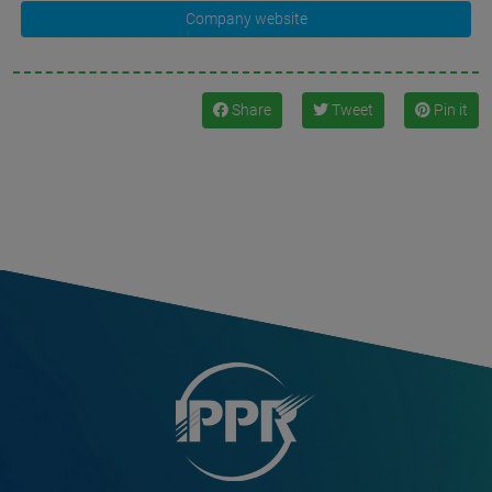
Company website
Share
Tweet
Pin it