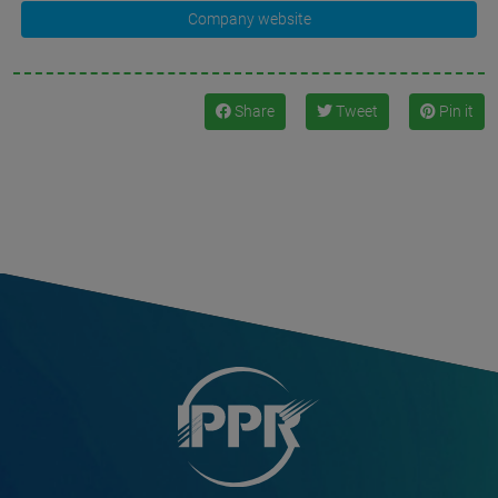
Company website
Share
Tweet
Pin it