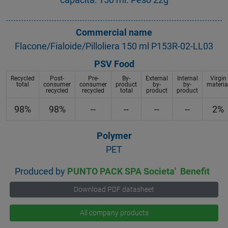
Commercial name
Flacone/Fialoide/Pilloliera 150 ml P153R-02-LL03
PSV Food
Recycled
Post-
Pre-
By-
External
Internal
Virgin
total
consumer
consumer
product
by-
by-
materia
recycled
recycled
total
product
product
98%
98%
--
--
--
--
2%
Polymer
PET
Produced by
PUNTO PACK SPA Societa' Benefit
Download PDF datasheet
All company products